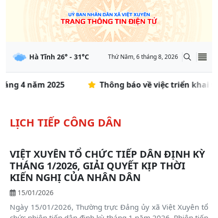
Hà Tĩnh
26
° -
31
°C
Thứ Năm, 6 tháng 8, 2026
háng 4 năm 2025
Thông báo về việc triển khai t
LỊCH TIẾP CÔNG DÂN
VIỆT XUYÊN TỔ CHỨC TIẾP DÂN ĐỊNH KỲ
THÁNG 1/2026, GIẢI QUYẾT KỊP THỜI
KIẾN NGHỊ CỦA NHÂN DÂN
15/01/2026
Ngày 15/01/2026, Thường trực Đảng ủy xã Việt Xuyên tổ
chức phiên tiếp dân định kỳ tháng 1 năm 2026. Phiên tiếp