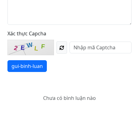
Xác thực Capcha
W
F
E
2
L
gui-binh-luan
Chưa có bình luận nào